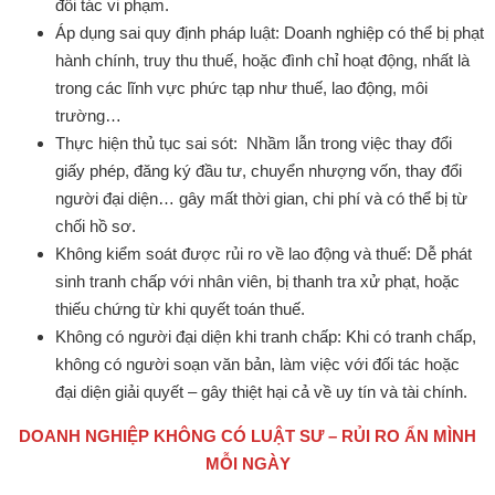
đối tác vi phạm.
Áp dụng sai quy định pháp luật: Doanh nghiệp có thể bị phạt
hành chính, truy thu thuế, hoặc đình chỉ hoạt động, nhất là
trong các lĩnh vực phức tạp như thuế, lao động, môi
trường…
Thực hiện thủ tục sai sót: Nhầm lẫn trong việc thay đổi
giấy phép, đăng ký đầu tư, chuyển nhượng vốn, thay đổi
người đại diện… gây mất thời gian, chi phí và có thể bị từ
chối hồ sơ.
Không kiểm soát được rủi ro về lao động và thuế: Dễ phát
sinh tranh chấp với nhân viên, bị thanh tra xử phạt, hoặc
thiếu chứng từ khi quyết toán thuế.
Không có người đại diện khi tranh chấp: Khi có tranh chấp,
không có người soạn văn bản, làm việc với đối tác hoặc
đại diện giải quyết – gây thiệt hại cả về uy tín và tài chính.
DOANH NGHIỆP KHÔNG CÓ LUẬT SƯ – RỦI RO ẨN MÌNH
MỖI NGÀY