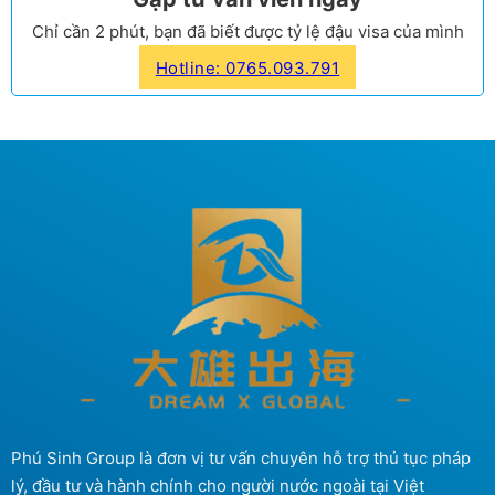
Chỉ cần 2 phút, bạn đã biết được tỷ lệ đậu visa của mình
Hotline: 0765.093.791
Phú Sinh Group là đơn vị tư vấn chuyên hỗ trợ thủ tục pháp
lý, đầu tư và hành chính cho người nước ngoài tại Việt