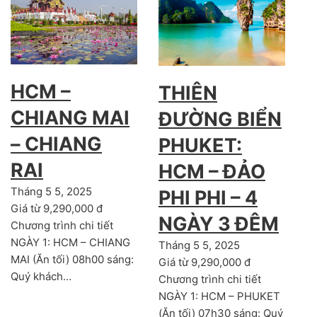
HCM –
THIÊN
CHIANG MAI
ĐƯỜNG BIỂN
– CHIANG
PHUKET:
RAI
HCM – ĐẢO
Tháng 5 5, 2025
PHI PHI – 4
Giá từ 9,290,000 đ
NGÀY 3 ĐÊM
Chương trình chi tiết
NGÀY 1: HCM – CHIANG
Tháng 5 5, 2025
MAI (Ăn tối) 08h00 sáng:
Giá từ 9,290,000 đ
Quý khách…
Chương trình chi tiết
NGÀY 1: HCM – PHUKET
(Ăn tối) 07h30 sáng: Quý