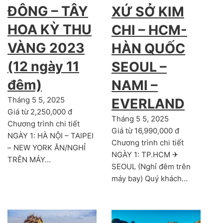
ĐÔNG – TÂY
XỨ SỞ KIM
HOA KỲ THU
CHI – HCM-
VÀNG 2023
HÀN QUỐC
(12 ngày 11
SEOUL –
đêm)
NAMI –
Tháng 5 5, 2025
EVERLAND
Giá từ 2,250,000 đ
Tháng 5 5, 2025
Chương trình chi tiết
Giá từ 16,990,000 đ
NGÀY 1: HÀ NỘI – TAIPEI
Chương trình chi tiết
– NEW YORK ĂN/NGHỈ
NGÀY 1: TP.HCM ✈
TRÊN MÁY…
SEOUL (Nghỉ đêm trên
máy bay) Quý khách…