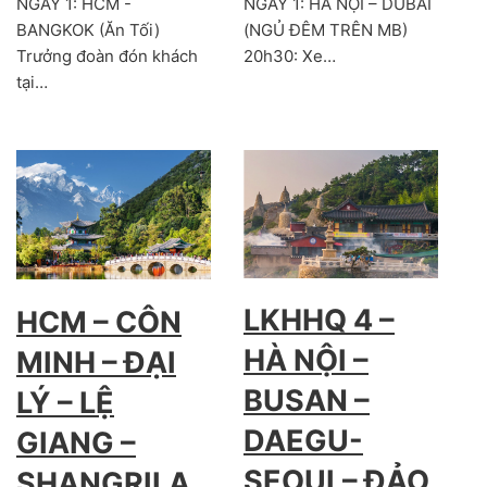
NGÀY 1: HCM -
NGÀY 1: HÀ NỘI – DUBAI
BANGKOK (Ăn Tối)
(NGỦ ĐÊM TRÊN MB)
Trưởng đoàn đón khách
20h30: Xe…
tại…
LKHHQ 4 –
HCM – CÔN
HÀ NỘI –
MINH – ĐẠI
BUSAN –
LÝ – LỆ
DAEGU-
GIANG –
SEOUL– ĐẢO
SHANGRILA