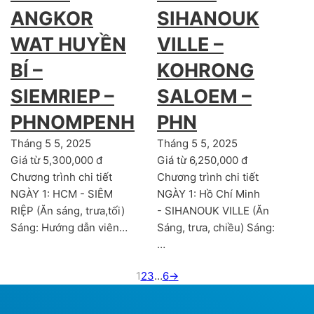
SIHANOUK
ANGKOR
VILLE –
WAT HUYỀN
KOHRONG
BÍ –
SALOEM –
SIEMRIEP –
PHN
PHNOMPENH
Tháng 5 5, 2025
Tháng 5 5, 2025
Giá từ 6,250,000 đ
Giá từ 5,300,000 đ
Chương trình chi tiết
Chương trình chi tiết
NGÀY 1: Hồ Chí Minh
NGÀY 1: HCM - SIÊM
- SIHANOUK VILLE (Ăn
RIỆP (Ăn sáng, trưa,tối)
Sáng, trưa, chiều) Sáng:
Sáng: Hướng dẫn viên…
…
1
2
3
…
6
→