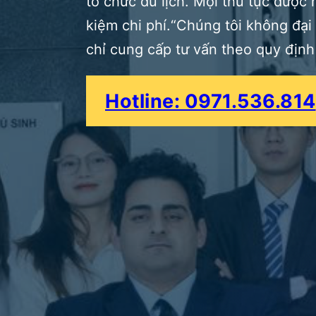
tổ chức du lịch. Mọi thủ tục được
kiệm chi phí.“Chúng tôi không đại
chỉ cung cấp tư vấn theo quy định
Hotline: 0971.536.814