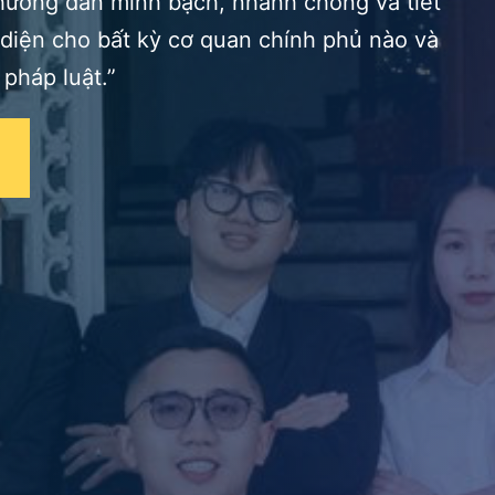
 hướng dẫn minh bạch, nhanh chóng và tiết
 diện cho bất kỳ cơ quan chính phủ nào và
 pháp luật.”