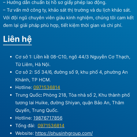
– Hướng dẫn chuẩn bị hồ sơ giấy phép lao động.
– Tư vấn mở công ty, khảo sát thị trường và du lịch khảo sát.
Với đội ngũ chuyên viên giàu kinh nghiệm, chúng tôi cam kết
đem lại giải pháp phù hợp, tiết kiệm thời gian và chi phí.
Liên hệ
Cơ sở 1: Liền kề 08-C10, ngõ 44/3 Nguyễn Cơ Thạch,
Từ Liêm, Hà Nội.
Cơ sở 2: Số 34/6, đường số 9, khu phố 4, phường An
Khánh, TP HCM.
Hotline:
0971536814
Trung Quốc
:
Phòng 218, Tòa nhà số 2, Khu thành phố
tương lai Huike, đường Shiyan, quận Bảo An, Thâm
Quyến, Trung Quốc.
Hotline:
19876717856
Tổng đài:
0971536814
Website:
https://phusinhgroup.com/