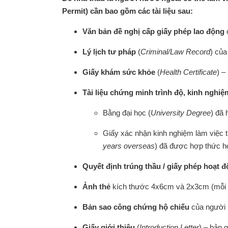
Permit) cần bao gồm các tài liệu sau:
Văn bản đề nghị cấp giấy phép lao động
Lý lịch tư pháp
(
Criminal/Law Record
) của
Giấy khám sức khỏe
(
Health Certificate
) –
Tài liệu chứng minh trình độ, kinh nghiệ
Bằng đại học (
University Degree
) đã
Giấy xác nhận kinh nghiệm làm việc t
years overseas
) đã được hợp thức h
Quyết định trúng thầu / giấy phép hoạt 
Ảnh thẻ
kích thước 4x6cm và 2x3cm (mỗi l
Bản sao công chứng hộ chiếu
của người 
Giấy giới thiệu
(
Introduction Letter
) – bản 