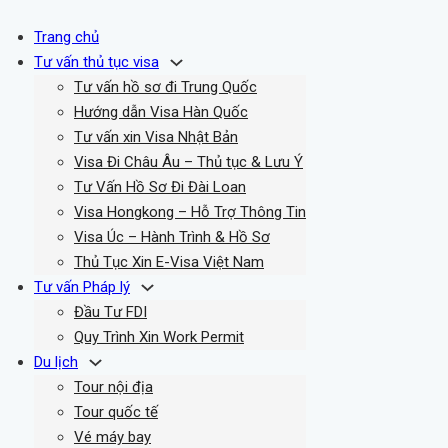
Trang chủ
Tư vấn thủ tục visa
Tư vấn hồ sơ đi Trung Quốc
Hướng dẫn Visa Hàn Quốc
Tư vấn xin Visa Nhật Bản
Visa Đi Châu Âu – Thủ tục & Lưu Ý
Tư Vấn Hồ Sơ Đi Đài Loan
Visa Hongkong – Hỗ Trợ Thông Tin
Visa Úc – Hành Trình & Hồ Sơ
Thủ Tục Xin E-Visa Việt Nam
Tư vấn Pháp lý
Đầu Tư FDI
Quy Trình Xin Work Permit
Du lịch
Tour nội địa
Tour quốc tế
Vé máy bay