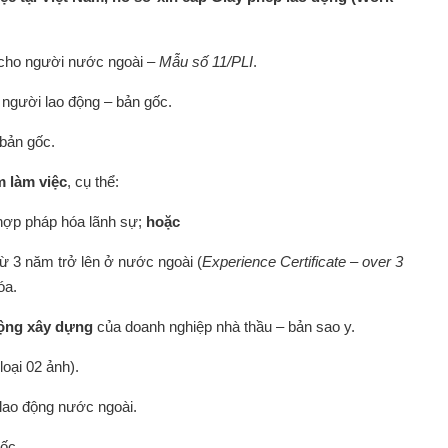
cho người nước ngoài –
Mẫu số 11/PLI
.
 người lao động – bản gốc.
 bản gốc.
m làm việc
, cụ thể:
 hợp pháp hóa lãnh sự;
hoặc
ừ 3 năm trở lên ở nước ngoài (
Experience Certificate – over 3
óa.
động xây dựng
của doanh nghiệp nhà thầu – bản sao y.
oại 02 ảnh).
lao động nước ngoài.
gốc.