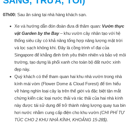
SÁNG, TRƯA, TỐI)
07h00:
Sau ăn sáng tại nhà hàng khách sạn.
Xe và hướng dẫn đón đoàn đưa đi thăm quan
:
Vườn thực
vật Garden by the Bay
–
khu vườn cây nhân tạo với hệ
thống siêu cây có khả năng tổng hợp năng lượng mặt trời
và lọc sạch không khí. Đây là cồng trình vĩ đại của
Singapore để khẳng định tình yêu thiên nhiên và bảo vệ môi
trường, tạo dựng lá phổi xanh cho toàn bộ đất nước xinh
đẹp này.
Quý khách có thể tham quan hai khu nhà vườn trong nhà
kính mái vòm (Flower Dome & Cloud Forest) để tìm hiểu
về hàng nghìn loại cây lạ trên thế giới và đặc biệt tận mắt
chứng kiến các loại nước thải và rác thải của hai nhà kính
này được tái sử dụng để trở thành năng lượng quay tua bin
hơi nước nhằm cung cấp điện cho khu vườn
(CHI PHÍ TỰ
TÚC
CHO 2 KHU NHÀ KÍNH, KHOẢNG 15-28$
).