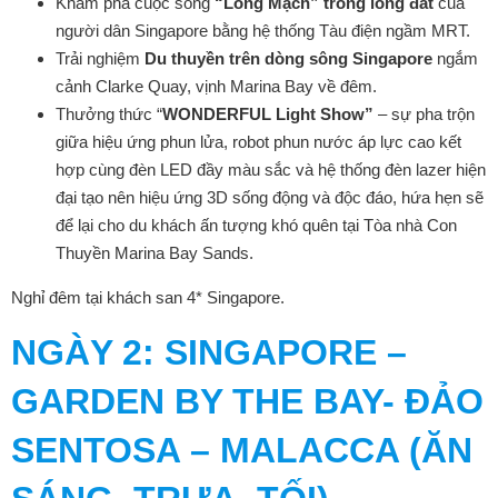
Khám phá cuộc sống
“Long Mạch” trong lòng đất
của
người dân Singapore bằng hệ thống Tàu điện ngầm MRT.
Trải nghiệm
Du thuyền trên dòng sông Singapore
ngắm
cảnh Clarke Quay, vịnh Marina Bay về đêm.
Thưởng thức “
WONDERFUL Light Show”
– sự pha trộn
giữa hiệu ứng phun lửa, robot phun nước áp lực cao kết
hợp cùng đèn LED đầy màu sắc và hệ thống đèn lazer hiện
đại
tạo nên hiệu ứng 3D sống động và độc đáo, hứa hẹn sẽ
để lại cho du khách ấn tượng khó quên tại Tòa nhà Con
Thuyền Marina Bay Sands.
Nghỉ đêm tại khách san 4* Singapore.
NGÀY 2: SINGAPORE –
GARDEN BY THE BAY- ĐẢO
SENTOSA – MALACCA (ĂN