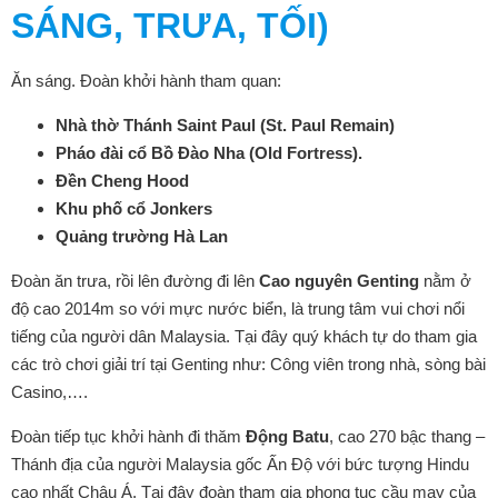
SÁNG, TRƯA, TỐI)
Ăn sáng. Đoàn khởi hành tham quan:
Nhà thờ Thánh Saint Paul (St. Paul Remain)
Pháo đài cổ Bồ Đào Nha (Old Fortress).
Đền Cheng Hood
Khu phố cổ Jonkers
Quảng trường Hà Lan
Đoàn ăn trưa, rồi lên đường đi lên
Cao nguyên Genting
nằm ở
độ cao 2014m so với mực nước biển, là trung tâm vui chơi nổi
tiếng của người dân Malaysia. Tại đây quý khách tự do tham gia
các trò chơi giải trí tại Genting như: Công viên trong nhà, sòng bài
Casino,….
Đoàn tiếp tục khởi hành đi thăm
Động Batu
, cao 270 bậc thang –
Thánh địa của người Malaysia gốc Ấn Độ với bức tượng Hindu
cao nhất Châu Á. Tại đây đoàn tham gia phong tục cầu may của