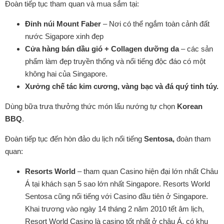
Đoàn tiếp tục tham quan và mua sắm tại:
Đỉnh núi Mount Faber
– Nơi có thể ngắm toàn cảnh đất
nước Sigapore xinh đẹp
Cửa hàng bán dầu gió + Collagen dưỡng da
– các sản
phẩm làm đẹp truyền thống và nổi tiếng độc đáo có một
không hai của Singapore.
Xưởng chế tác kim cương, vàng bạc và đá quý tinh túy.
Dùng bữa trưa thưởng thức món lẩu nướng tự chọn
Korean
BBQ
.
Đoàn tiếp tục đến hòn đảo du lịch nổi tiếng
Sentosa,
đoàn tham
quan:
Resort
s
World
– tham quan Casino hiện đại lớn nhất Châu
Á tại khách sạn 5 sao lớn nhất Singapore. Resorts World
Sentosa cũng nổi tiếng với Casino đầu tiên ở Singapore.
Khai trương vào ngày 14 tháng 2 năm 2010 tết âm lịch,
Resort World Casino là casino tốt nhất ở châu Á, có khu