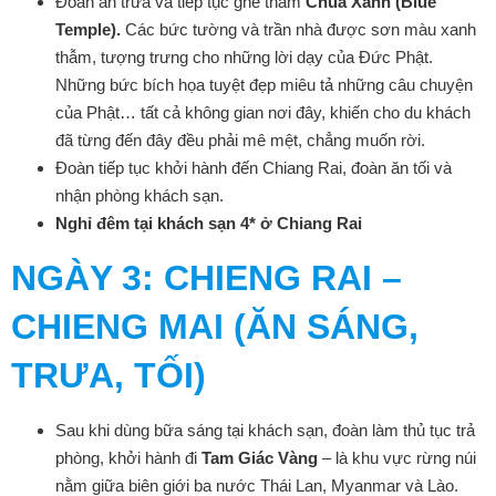
Đoàn ăn trưa và tiếp tục ghé thăm
Chùa Xanh (Blue
Temple).
Các bức tường và trần nhà được sơn màu xanh
thẫm, tượng trưng cho những lời dạy của Đức Phật.
Những bức bích họa tuyệt đẹp miêu tả những câu chuyện
của Phật… tất cả không gian nơi đây, khiến cho du khách
đã từng đến đây đều phải mê mệt, chẳng muốn rời.
Đoàn tiếp tục khởi hành đến Chiang Rai, đoàn ăn tối và
nhận phòng khách sạn.
Nghỉ đêm tại khách sạn 4* ở Chiang Rai
NGÀY 3
: CHIENG RAI –
CHIENG MAI (ĂN SÁNG,
TRƯA, TỐI)
Sau khi dùng bữa sáng tại khách sạn,
đoàn làm thủ tục trả
phòng, khởi hành đi
Tam Giác Vàng
– là khu vực rừng núi
nằm giữa biên giới ba nước Thái Lan, Myanmar và Lào.