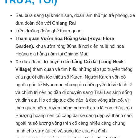
TRƯA, TỐI)
Sau bữa sáng tại khách sạn, đoàn làm thủ tục trả phòng, xe
đưa đoàn đến với
Chiang Rai
Trên đường đoàn ghé tham quan:
Tham quan Vườn hoa Hoàng Gia (Royal Flora
Garden),
khu vườn rộng 80ha là nơi diễn ra lễ hội hoa
Hoàng gia hằng năm tại Chiang Mai.
Xe đưa đoàn di chuyển đến
Làng Cổ dài (Long Neck
Village)
tham quan và tìm hiểu những tập tục truyền thống
của người dân tộc thiểu số Karen. Người Karen vốn có
nguồn gốc từ Myanmar, nhưng do những yếu tố về kinh tế
và chính trị nên họ dần di chuyển sang Thái Lan sinh sống
và định cư. Họ có tập tục độc đáo là đeo vòng trên cổ, vì
theo quan niệm truyền thống người Karen là con cháu của
Phượng hoàng nên cổ càng dài sẽ càng đẹp và thanh cao,
ngoài ra số lượng vòng trên cổ càng nhiều càng chứng
minh cho sự giàu có và sung túc của gia đình