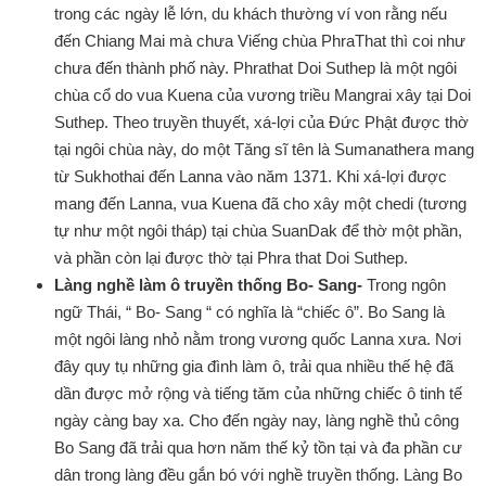
trong các ngày lễ lớn, du khách thường ví von rằng nếu
đến Chiang Mai mà chưa Viếng chùa PhraThat thì coi như
chưa đến thành phố này. Phrathat Doi Suthep là một ngôi
chùa cổ do vua Kuena của vương triều Mangrai xây tại Doi
Suthep. Theo truyền thuyết, xá-lợi của Đức Phật được thờ
tại ngôi chùa này, do một Tăng sĩ tên là Sumanathera mang
từ Sukhothai đến Lanna vào năm 1371. Khi xá-lợi được
mang đến Lanna, vua Kuena đã cho xây một chedi (tương
tự như một ngôi tháp) tại chùa SuanDak để thờ một phần,
và phần còn lại được thờ tại Phra that Doi Suthep.
Làng ngh
ề
l
à
m
ô
truyền thống Bo- Sang-
Trong ngôn
ngữ Thái, “ Bo- Sang “ có nghĩa là “chiếc ô”. Bo Sang là
một ngôi làng nhỏ nằm trong vương quốc Lanna xưa. Nơi
đây quy tụ những gia đình làm ô, trải qua nhiều thế hệ đã
dần được mở rộng và tiếng tăm của những chiếc ô tinh tế
ngày càng bay xa. Cho đến ngày nay, làng nghề thủ công
Bo Sang đã trải qua hơn năm thế kỷ tồn tại và đa phần cư
dân trong làng đều gắn bó với nghề truyền thống. Làng Bo