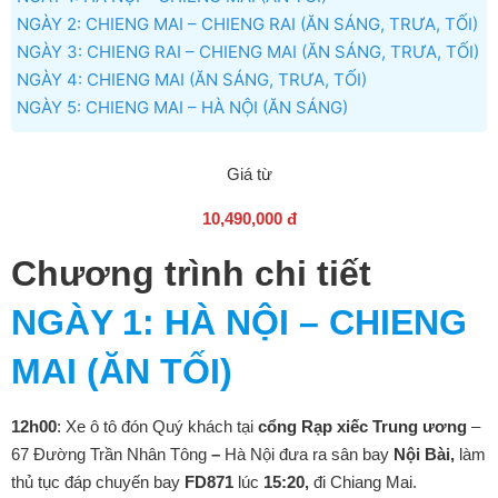
NGÀY 2: CHIENG MAI – CHIENG RAI (ĂN SÁNG, TRƯA, TỐI)
NGÀY 3: CHIENG RAI – CHIENG MAI (ĂN SÁNG, TRƯA, TỐI)
NGÀY 4: CHIENG MAI (ĂN SÁNG, TRƯA, TỐI)
NGÀY 5: CHIENG MAI – HÀ NỘI (ĂN SÁNG)
Giá từ
10,490,000 đ
Chương trình chi tiết
NGÀY 1
: HÀ NỘI – CHIENG
MAI (ĂN TỐI)
12h00
: Xe ô tô đón Quý khách tại
cổng Rạp xiếc Trung ương
–
67 Đường Trần Nhân Tông
–
Hà Nội đưa ra sân bay
Nội Bài,
làm
thủ tục đáp chuyến bay
FD871
lúc
15:20,
đi Chiang Mai.