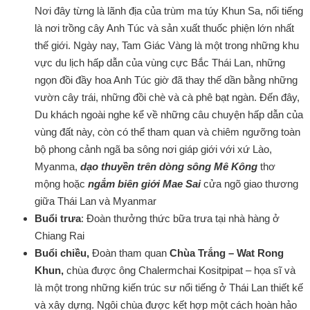
Nơi đây từng là lãnh địa của trùm ma túy Khun Sa, nổi tiếng
là nơi trồng cây Anh Túc và sản xuất thuốc phiện lớn nhất
thế giới. Ngày nay, Tam Giác Vàng là một trong những khu
vực du lịch hấp dẫn của vùng cực Bắc Thái Lan, những
ngọn đồi đầy hoa Anh Túc giờ đã thay thế dần bằng những
vườn cây trái, những đồi chè và cà phê bạt ngàn. Đến đây,
Du khách ngoài nghe kể về những câu chuyện hấp dẫn của
vùng đất này, còn có thể tham quan và chiêm ngưỡng toàn
bộ phong cảnh ngã ba sông nơi giáp giới với xứ Lào,
Myanma,
dạo thuyền trên dòng sông Mê Kông
thơ
mộng hoặc
ngắm biên giới Mae Sai
cửa ngõ giao thương
giữa Thái Lan và Myanmar
Buổi trưa
: Đoàn thưởng thức bữa trưa tại nhà hàng ở
Chiang Rai
Buổi chiều,
Đoàn tham quan
Chùa Trắng – Wat Rong
Khun,
chùa được ông Chalermchai Kositpipat – họa sĩ và
là một trong những kiến trúc sư nổi tiếng ở Thái Lan thiết kế
và xây dựng. Ngôi chùa được kết hợp một cách hoàn hảo