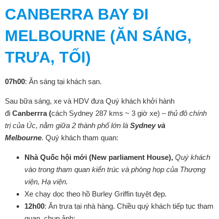
CANBERRA BAY ĐI
MELBOURNE (ĂN SÁNG,
TRƯA, TỐI)
07h00
: Ăn sáng tại khách sạn.
Sau bữa sáng, xe và HDV đưa Quý khách khởi hành
đi
Canberrra (
cách Sydney 287 kms ~ 3 giờ xe) –
thủ đô chính
trị của Úc, nằm giữa 2 thành phố lớn là
Sydney và
Melbourne
.
Quý khách tham quan:
Nhà Quốc hội mới (New parliament House),
Quý khách
vào trong tham quan kiến trúc và phòng họp của Thượng
viện, Hạ viện.
Xe chạy dọc theo hồ Burley Griffin tuyệt đẹp.
1
2
h
0
0
: Ăn trưa tại nhà hàng. Chiều quý khách tiếp tục tham
quan, chụp ảnh: