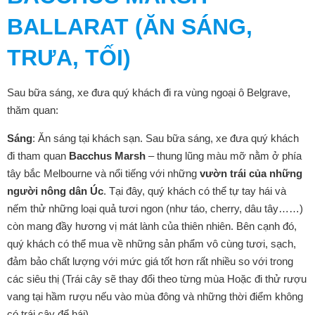
BALLARAT (ĂN SÁNG,
TRƯA, TỐI)
Sau bữa sáng, xe đưa quý khách đi ra vùng ngoại ô Belgrave,
thăm quan:
Sáng
: Ăn sáng tại khách sạn. Sau bữa sáng, xe đưa quý khách
đi tham quan
Bacchus Marsh
– thung lũng màu mỡ nằm ở phía
tây bắc Melbourne và nổi tiếng với những
vườn trái của những
người nông dân Úc
. Tại đây, quý khách có thể tự tay hái và
nếm thử những loại quả tươi ngon (như táo, cherry, dâu tây……)
còn mang đầy hương vị mát lành của thiên nhiên. Bên cạnh đó,
quý khách có thể mua về những sản phẩm vô cùng tươi, sạch,
đảm bảo chất lượng với mức giá tốt hơn rất nhiều so với trong
các siêu thị (Trái cây sẽ thay đổi theo từng mùa Hoặc đi thử rượu
vang tại hầm rượu nếu vào mùa đông và những thời điểm không
có trái cây để hái)