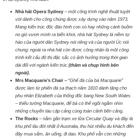
Nhà hát Opera Sydney
–
một công trình nghệ thuật tuyệt
vời dành cho công chúng được xây dựng vào năm 1973.
Mang kiến trúc độc đáo hình con sò hay những cánh buồm
no gió vươn mình ra biển khơi, nhà hát Sydney là niềm tự
hào của người dân Sydney nói riêng và của người Úc nói
chung; ngoài ra nhà hát còn được công nhận là một công
trình kết cấu đô thị đặc sắc có ảnh hưởng trong thời gian
dài đối với ngành kiến trúc
(thăm và chụp hình bên
ngoài).
Mrs Macquarie’s Chair –
“
Ghế đá của bà Macquarie”
được làm từ phiến đá sa thạch năm 1810 dành tặng cho
phu nhân Elizabeth của thống đốc bang New South Wales
– thiếu tướng Macquarie, để bà có thể ngồi ngắm nhìn
những chuyến tàu cập cảng cùng toàn cảnh bến cảng.
The Rocks
–
nằm gần trạm xe lửa Circular Quay và đây là
khu phố lâu đời nhất ở Australia, thu hút nhiều du khách đến
đây mua sắm, ăn uống, đi dạo. Khu phố vẫn còn những