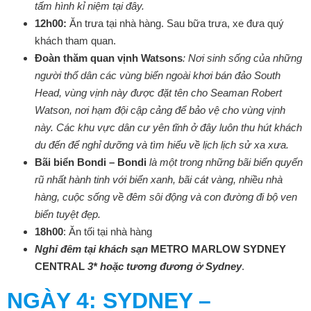
tấm hình kỉ niệm tại đây.
12h00:
Ăn trưa tại nhà hàng. Sau bữa trưa, xe đưa quý
khách tham quan.
Đoàn thăm quan vịnh Watsons
: Nơi sinh sống của những
người thổ dân các vùng biển ngoài khơi bán đảo South
Head, vùng vịnh này được đặt tên cho Seaman Robert
Watson, nơi hạm đội cập cảng để bảo vệ cho vùng vịnh
này. Các khu vực dân cư yên tĩnh ở đây luôn thu hút khách
du đến để nghỉ dưỡng và tìm hiểu về lịch lịch sử xa xưa.
Bãi biển Bondi – Bondi
là một trong những bãi biển quyến
rũ nhất hành tinh với biển xanh, bãi cát vàng, nhiều nhà
hàng, cuộc sống về đêm sôi động và con đường đi bộ ven
biển tuyệt đẹp.
18h00
: Ăn tối tại nhà hàng
Nghỉ đêm tại khách sạn
METRO MARLOW SYDNEY
CENTRAL
3* hoặc tương đương ở Sydney
.
NGÀY
4: SYDNEY –