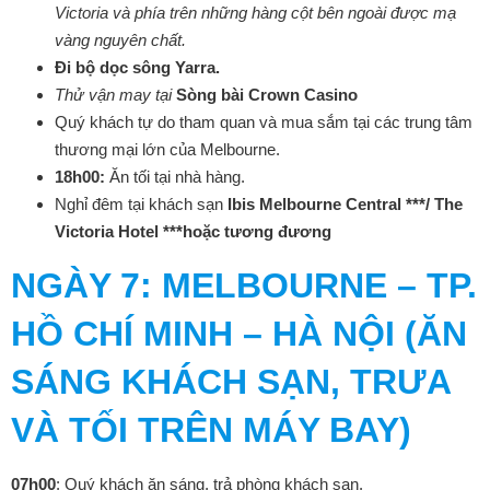
Victoria và phía trên những hàng cột bên ngoài được mạ
vàng nguyên chất.
Đi bộ dọc sông Yarra
.
T
hử vận may tại
Sòng bài Crown Casino
Quý khách tự do tham quan và mua sắm tại các trung tâm
thương mại lớn của Melbourne.
18h00:
Ăn tối tại nhà hàng.
Nghỉ đêm tại khách sạn
Ibis Melbourne Central ***/ The
Victoria Hotel ***hoặc tương đương
NGÀY
7: MELBOURNE – TP.
HỒ CHÍ MINH – HÀ NỘI (ĂN
SÁNG KHÁCH SẠN, TRƯA
VÀ TỐI TRÊN MÁY BAY)
0
7
h00
: Quý khách ăn sáng, trả phòng khách sạn.