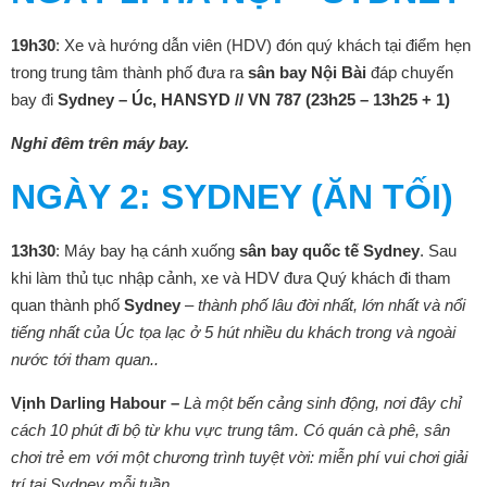
19h30
: Xe và hướng dẫn viên (HDV) đón quý khách tại điểm hẹn
trong trung tâm thành phố đưa ra
sân bay Nội Bài
đáp chuyến
bay đi
Sydney – Úc, HANSYD // VN 787 (23h25 – 13h25 + 1)
Nghỉ đêm trên máy bay.
NGÀY 2: SYDNEY (ĂN TỐI)
13h30
: Máy bay hạ cánh xuống
sân bay quốc tế Sydney
. Sau
khi làm thủ tục nhập cảnh, xe và HDV đưa Quý khách đi tham
quan thành phố
Sydney
–
thành phố lâu đời nhất, lớn nhất và nổi
tiếng nhất của Úc tọa lạc ở 5 hút nhiều du khách trong và ngoài
nước tới tham quan..
Vịnh Darling Habour –
Là một bến cảng sinh động, nơi đây chỉ
cách 10 phút đi bộ từ khu vực trung tâm. Có quán cà phê, sân
chơi trẻ em với một chương trình tuyệt vời: miễn phí vui chơi giải
trí tại Sydney mỗi tuần.