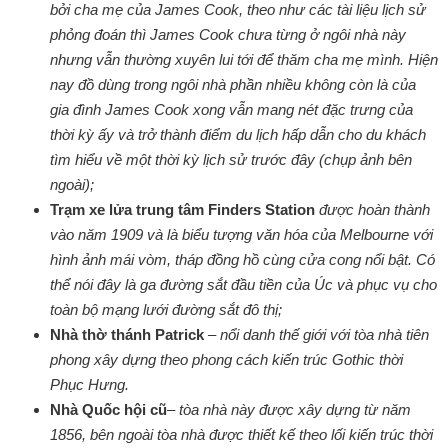
bởi cha mẹ của James Cook, theo như các tài liệu lịch sử
phỏng đoán thì James Cook chưa từng ở ngôi nhà này
nhưng vẫn thường xuyên lui tới để thăm cha mẹ mình. Hiện
nay đồ dùng trong ngôi nhà phần nhiều không còn là của
gia đình James Cook xong vẫn mang nét đặc trưng của
thời kỳ ấy và trở thành điểm du lịch hấp dẫn cho du khách
tìm hiểu về một thời kỳ lịch sử trước đây (chụp ảnh bên
ngoài);
Trạm xe lửa trung tâm Finders Station
được hoàn thành
vào năm 1909 và là biểu tượng văn hóa của Melbourne với
hình ảnh mái vòm, tháp đồng hồ cùng cửa cong nổi bật. Có
thể nói đây là ga đường sắt đầu tiền của Úc và phục vụ cho
toàn bộ mạng lưới đường sắt đô thị;
Nhà thờ thánh Patrick
– nổi danh thế giới với tòa nhà tiên
phong xây dựng theo phong cách kiến trúc Gothic thời
Phục Hưng.
Nhà Quốc hội cũ
– tòa nhà này được xây dựng từ năm
1856, bên ngoài tòa nhà được thiết kế theo lối kiến trúc thời