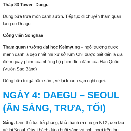
Tháp 83 Tower -Daegu
Dùng bữa trưa món canh sườn. Tiếp tục di chuyển tham quan
làng cổ Deagu:
Công viên Songhae
Tham quan trường đại học Keimyung –
ngôi trường được
mệnh danh là đẹp nhất nhì xứ sở Kim Chi, được biết đến là địa
điểm quay phim của những bộ phim đình đám của Hàn Quốc
(Vườn Sao Băng)
Dùng bữa tối gà hâm sâm, về lại khách sạn nghỉ ngơi.
NGÀY
4: DAEGU – SEOUL
(ĂN SÁNG, TRƯA, TỐI)
Sáng:
Làm thủ tục trả phòng, khởi hành ra nhà ga KTX, đón tàu
về lại Seoul. Qúy khách dùng buổi sáng và nghỉ ngơi trên tàu.