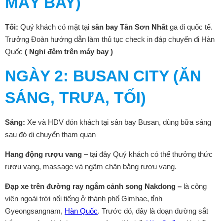
MÁY BAY)
Tối:
Quý khách có mặt tại
sân bay Tân Sơn Nhất
ga đi quốc tế.
Trưởng Đoàn hướng dẫn làm thủ tục check in đáp chuyến đi Hàn
Quốc
( Nghỉ đêm trên máy bay )
NGÀY 2: BUSAN CITY (ĂN
SÁNG, TRƯA, TỐI)
Sáng:
Xe và HDV đón khách tại sân bay Busan, dùng bữa sáng
sau đó di chuyển tham quan
Hang động rượu vang
– tại đây Quý khách có thể thưởng thức
rượu vang, massage và ngâm chân bằng rượu vang.
Đạp xe trên đường ray ngắm cảnh song Nakdong –
là công
viên ngoài trời nổi tiếng ở thành phố Gimhae, tỉnh
Gyeongsangnam,
Hàn Quốc
. Trước đó, đây là đoạn đường sắt