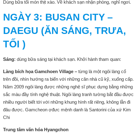
Dùng bữa tối món thịt xào. Về khách sạn nhận phòng, nghỉ ngơi.
NGÀY 3
: BUSAN CITY –
DAEGU (ĂN SÁNG, TRƯA,
TỐI )
Sáng:
dùng bữa sáng tại khách sạn. Khởi hành tham quan:
Làng bích họa Gamchoen Village –
từng là một ngôi làng cổ
trên đồi, nhìn hướng ra biển với những căn nhà cũ kỹ, xuống cấp.
Năm 2009 ngôi làng được những nghệ sĩ phục dựng bằng những
sắc màu đầy tính nghệ thuật. Ngôi làng tranh tường bắt đầu được
nhiều người biết tới với những khung hình rất riêng, không lẫn đi
đâu được. Gamcheon ợđưc mệnh danh là Santorini của xứ Kim
Chi
Trung tâm văn hóa Hyangchon