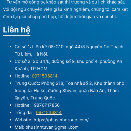
– Tư vấn mở công ty, khảo sát thị trường và du lịch khảo sát.
Với đội ngũ chuyên viên giàu kinh nghiệm, chúng tôi cam kết
đem lại giải pháp phù hợp, tiết kiệm thời gian và chi phí.
Liên hệ
Cơ sở 1: Liền kề 08-C10, ngõ 44/3 Nguyễn Cơ Thạch,
Từ Liêm, Hà Nội.
Cơ sở 2: Số 34/6, đường số 9, khu phố 4, phường An
Khánh, TP HCM.
Hotline:
0971536814
Trung Quốc
:
Phòng 218, Tòa nhà số 2, Khu thành phố
tương lai Huike, đường Shiyan, quận Bảo An, Thâm
Quyến, Trung Quốc.
Hotline:
19876717856
Tổng đài:
0971536814
Website:
https://phusinhgroup.com/
Mail:
phusinhtuvan@gmail.com