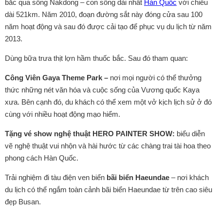
bắc qua sông Nakdong – con sông dài nhất
Hàn Quốc
với chiều
dài 521km. Năm 2010, đoạn đường sắt này đóng cửa sau 100
năm hoạt động và sau đó được cải tạo để phục vụ du lịch từ năm
2013.
Dùng bữa trưa thịt lợn hầm thuốc bắc. Sau đó tham quan:
Công Viên Gaya Theme Park –
nơi mọi người có thể thưởng
thức những nét văn hóa và cuộc sống của Vương quốc Kaya
xưa. Bên cạnh đó, du khách có thể xem một vở kịch lịch sử ở đó
cùng với nhiều hoạt động mạo hiểm.
Tặng vé show nghệ thuật HERO PAINTER SHOW:
biểu diễn
vẽ nghệ thuật vui nhộn và hài hước từ các chàng trai tài hoa theo
phong cách Hàn Quốc.
Trải nghiệm đi tàu điện ven biển
bãi biển Haeundae
– nơi khách
du lịch có thể ngắm toàn cảnh bãi biển Haeundae từ trên cao siêu
đẹp Busan.