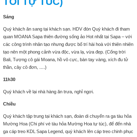
TỐI TỰ TÚC)
Sáng
Quý khách ăn sang tại khách sạn. HDV đón Quý khách đi tham
quan MOANA Sapa thiên đường sống ảo Hot nhất tại Sapa – với
các công trình nhân tạo nhưng được bố trí hài hoà với thiên nhiên
tạo nên một phong cảnh vừa độc, vừa lạ, vừa đẹp. (Cổng trời
Bali, Tượng cô gái Moana, hồ vô cực, bàn tay vàng, xích đu tử
thần, cây cô đơn, ….)
11h30
Quý khách về lại nhà hàng ăn trưa, nghỉ ngơi.
Chiều
Quý khách tập trung tại khách sạn, đoàn di chuyển ra ga tàu hỏa
Mường Hoa (Chi phí vé tàu hỏa Mường Hoa tự túc), để đến nhà
ga cáp treo KDL Sapa Legend, quý khách lên cáp treo chinh phục