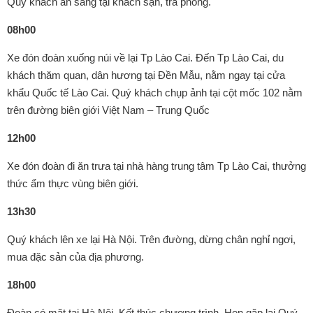
Quý khách ăn sáng tại khách sạn, trả phòng.
08h00
Xe đón đoàn xuống núi về lại Tp Lào Cai. Đến Tp Lào Cai, du
khách thăm quan, dân hương tại Đền Mẫu, nằm ngay tại cửa
khẩu Quốc tế Lào Cai. Quý khách chụp ảnh tại cột mốc 102 nằm
trên đường biên giới Việt Nam – Trung Quốc
12h00
Xe đón đoàn đi ăn trưa tại nhà hàng trung tâm Tp Lào Cai, thưởng
thức ẩm thực vùng biên giới.
13h30
Quý khách lên xe lại Hà Nội. Trên đường, dừng chân nghỉ ngơi,
mua đặc sản của địa phương.
18h00
Đoàn có mặt tại Hà Nội. Kết thúc chương trình. Hẹn gặp lại Quý