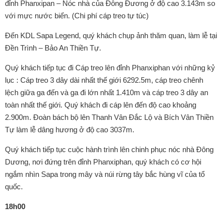
đỉnh Phanxipan – Nóc nhà của Đông Đương ở độ cao 3.143m so
với mực nước biển. (Chi phí cáp treo tự túc)
Đến KDL Sapa Legend, quý khách chụp ảnh thăm quan, làm lễ tại
Đền Trình – Bảo An Thiền Tự.
Quý khách tiếp tục đi Cáp treo lên đỉnh Phanxiphan với những kỷ
lục : Cáp treo 3 dây dài nhất thế giới 6292.5m, cáp treo chênh
lệch giữa ga đến và ga đi lớn nhất 1.410m và cáp treo 3 dây an
toàn nhất thế giới. Quý khách đi cáp lên đến độ cao khoảng
2.900m. Đoàn bách bộ lên Thanh Vân Đắc Lộ và Bích Vân Thiền
Tự làm lễ dâng hương ở độ cao 3037m.
Quý khách tiếp tục cuộc hành trình lên chinh phục nóc nhà Đông
Dương, nơi đứng trên đỉnh Phanxiphan, quý khách có cơ hội
ngắm nhìn Sapa trong mây và núi rừng tây bắc hùng vĩ của tổ
quốc.
18h00