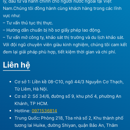
lý, đầu tư và hành chính cho người nước ngoài tại Việt
Nam.Chúng tôi đồng hành cùng khách hàng trong các lĩnh
vực như:
– Tư vấn thủ tục thị thực.
– Hướng dẫn chuẩn bị hồ sơ giấy phép lao động.
– Tư vấn mở công ty, khảo sát thị trường và du lịch khảo sát.
Với đội ngũ chuyên viên giàu kinh nghiệm, chúng tôi cam kết
đem lại giải pháp phù hợp, tiết kiệm thời gian và chi phí.
Liên hệ
Cơ sở 1: Liền kề 08-C10, ngõ 44/3 Nguyễn Cơ Thạch,
Từ Liêm, Hà Nội.
Cơ sở 2: Số 34/6, đường số 9, khu phố 4, phường An
Khánh, TP HCM.
Hotline:
0971536814
Trung Quốc
:
Phòng 218, Tòa nhà số 2, Khu thành phố
tương lai Huike, đường Shiyan, quận Bảo An, Thâm