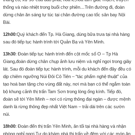
thống và náo nhiệt trong buổi chợ phiên…Trên đường đi, đoàn
dừng chân ăn sáng tự túc tại chân đường cao tốc sân bay Nội
Bài.
12h00
:Quý khách đến Tp. Hà Giang, dùng bữa trưa tại nhà hàng
sau đó tiếp tục hành trình tới Quản Bạ và Yên Minh.
13h30
: Đoàn tiếp tục hành trình đến cột mốc số O – Tp Hà
Giang,đoàn dừng chân chụp ảnh lưu niệm và nghỉ ngơi trong giây
lát. Sau đó đoàn tiếp tục hành trình, mỗi du khách đến đây đều có
dịp chiêm ngưỡng Núi Đôi Cô Tiên – “tác phẩm nghệ thuật” của
tạo hoá ban tặng cho vùng đất này, nơi mà bạn có thể ngắm toàn
bộ khung cảnh thị trấn Tam Sơn trong lòng ống kính. Tiếp đó,
đoàn sẽ tới Yên Minh – nơi có rừng thông đại ngàn – được mệnh
danh là rừng thông đẹp nhất Việt Nam – trải dài trên các sườn
núi.
18h00
: Đoàn đến thị trấn Yên Minh, ăn tối tại nhà hàng và nhận
phòng nghỉ ngơi.Tự do khám phá thị trấn về đêm với các món ăn