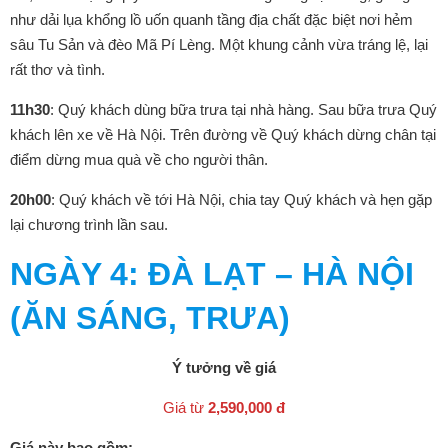
như dải lụa khổng lồ uốn quanh tầng địa chất đặc biệt nơi hẻm
sâu Tu Sản và đèo Mã Pí Lèng. Một khung cảnh vừa tráng lệ, lại
rất thơ và tình.
11h30
: Quý khách dùng bữa trưa tại nhà hàng. Sau bữa trưa Quý
khách lên xe về Hà Nội. Trên đường về Quý khách dừng chân tại
điểm dừng mua quà về cho người thân.
20h00
: Quý khách về tới Hà Nội, chia tay Quý khách và hẹn gặp
lại chương trình lần sau.
NGÀY
4: ĐÀ LẠT – HÀ NỘI
(ĂN SÁNG, TRƯA)
Ý tưởng về giá
Giá từ
2,590,000 đ
Giá này bao gồm: