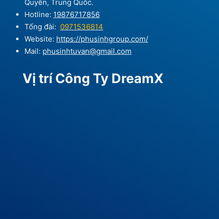
Quyến, Trung Quốc.
Hotline:
19876717856
Tổng đài:
0971536814
Website:
https://phusinhgroup.com/
Mail:
phusinhtuvan@gmail.com
Vị trí Công Ty DreamX