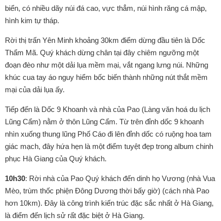
biển, có nhiều dãy núi đá cao, vực thẳm, núi hình răng cá mập,
hình kim tự tháp.
Rời thị trấn Yên Minh khoảng 30km điểm dừng đầu tiên là Dốc
Thẩm Mã. Quý khách dừng chân tại đây chiêm ngưỡng một
đoạn đèo như một dải lụa mềm mại, vắt ngang lưng núi. Những
khúc cua tay áo nguy hiểm bốc biến thành những nút thắt mềm
mại của dải lụa ấy.
Tiếp đến là Dốc 9 Khoanh và nhà của Pao (Làng văn hoá du lịch
Lũng Cẩm) nằm ở thôn Lũng Cẩm. Từ trên đỉnh dốc 9 khoanh
nhìn xuống thung lũng Phố Cáo đi lên đỉnh dốc có ruộng hoa tam
giác mạch, đây hứa hẹn là một điểm tuyệt đẹp trong album chinh
phục Hà Giang của Quý khách.
10h30
: Rời nhà của Pao Quý khách đến dinh họ Vương (nhà Vua
Mèo, trùm thốc phiện Đông Dương thời bấy giờ) (cách nhà Pao
hơn 10km). Đây là công trình kiến trúc đặc sắc nhất ở Hà Giang,
là điểm đến lịch sử rất đặc biệt ở Hà Giang.