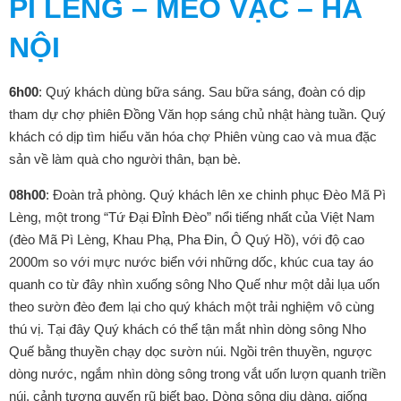
PÌ LÈNG – MÈO VẠC – HÀ
NỘI
6h00
: Quý khách dùng bữa sáng. Sau bữa sáng, đoàn có dịp
tham dự chợ phiên Đồng Văn họp sáng chủ nhật hàng tuần. Quý
khách có dịp tìm hiểu văn hóa chợ Phiên vùng cao và mua đặc
sản về làm quà cho người thân, bạn bè.
08h00
: Đoàn trả phòng. Quý khách lên xe chinh phục Đèo Mã Pì
Lèng, một trong “Tứ Đại Đỉnh Đèo” nổi tiếng nhất của Việt Nam
(đèo Mã Pì Lèng, Khau Phạ, Pha Đin, Ô Quý Hồ), với độ cao
2000m so với mực nước biển với những dốc, khúc cua tay áo
quanh co từ đây nhìn xuống sông Nho Quế như một dải lụa uốn
theo sườn đèo đem lại cho quý khách một trải nghiệm vô cùng
thú vị. Tại đây Quý khách có thể tận mắt nhìn dòng sông Nho
Quế bằng thuyền chạy dọc sườn núi. Ngồi trên thuyền, ngược
dòng nước, ngắm nhìn dòng sông trong vắt uốn lượn quanh triền
núi, cảnh tượng quyến rũ biết bao. Dòng sông dịu dàng, giống