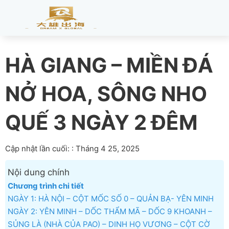
HÀ GIANG – MIỀN ĐÁ
NỞ HOA, SÔNG NHO
QUẾ 3 NGÀY 2 ĐÊM
Cập nhật lần cuối: : Tháng 4 25, 2025
Nội dung chính
Chương trình chi tiết
NGÀY 1: HÀ NỘI – CỘT MỐC SỐ 0 – QUẢN BẠ- YÊN MINH
NGÀY 2: YÊN MINH – DỐC THẨM MÃ – DỐC 9 KHOANH –
SỦNG LÀ (NHÀ CỦA PAO) – DINH HỌ VƯƠNG – CỘT CỜ