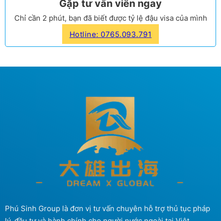
Gặp tư vấn viên ngay
Chỉ cần 2 phút, bạn đã biết được tỷ lệ đậu visa của mình
Hotline: 0765.093.791
Phú Sinh Group là đơn vị tư vấn chuyên hỗ trợ thủ tục pháp
lý, đầu tư và hành chính cho người nước ngoài tại Việt