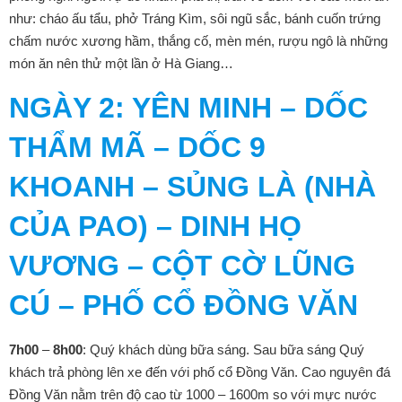
như: cháo ấu tẩu, phở Tráng Kìm, sôi ngũ sắc, bánh cuốn trứng
chấm nước xương hầm, thắng cố, mèn mén, rượu ngô là những
món ăn nên thử một lần ở Hà Giang…
NGÀY 2: YÊN MINH – DỐC
THẨM MÃ – DỐC 9
KHOANH – SỦNG LÀ (NHÀ
CỦA PAO) – DINH HỌ
VƯƠNG – CỘT CỜ LŨNG
CÚ – PHỐ CỔ ĐỒNG VĂN
7h00
–
8h00
: Quý khách dùng bữa sáng. Sau bữa sáng Quý
khách trả phòng lên xe đến với phố cổ Đồng Văn. Cao nguyên đá
Đồng Văn nằm trên độ cao từ 1000 – 1600m so với mực nước