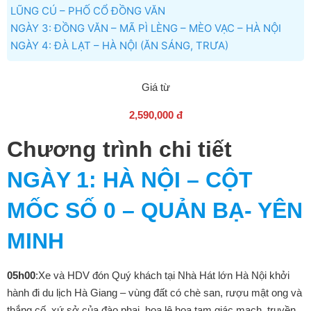
LŨNG CÚ – PHỐ CỔ ĐỒNG VĂN
NGÀY 3: ĐỒNG VĂN – MÃ PÌ LÈNG – MÈO VẠC – HÀ NỘI
NGÀY 4: ĐÀ LẠT – HÀ NỘI (ĂN SÁNG, TRƯA)
Giá từ
2,590,000 đ
Chương trình chi tiết
NGÀY 1
: HÀ NỘI – CỘT
MỐC SỐ 0 – QUẢN BẠ- YÊN
MINH
05h00
:Xe và HDV đón Quý khách tại Nhà Hát lớn Hà Nội khởi
hành đi du lịch Hà Giang – vùng đất có chè san, rượu mật ong và
thắng cố, xứ sở của đào phai, hoa lê,hoa tam giác mạch, truyền