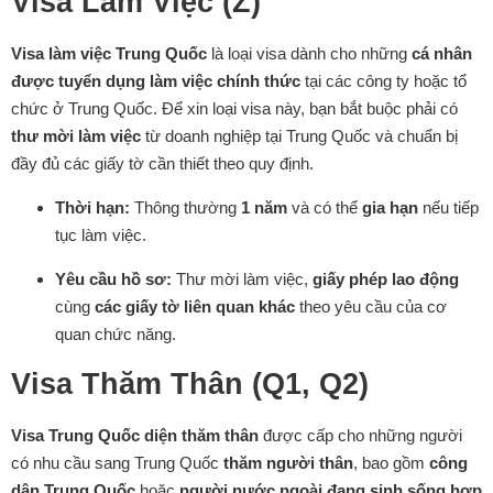
Visa Làm Việc (Z)
Visa làm việc Trung Quốc
là loại visa dành cho những
cá nhân
được tuyển dụng làm việc chính thức
tại các công ty hoặc tổ
chức ở Trung Quốc. Để xin loại visa này, bạn bắt buộc phải có
thư mời làm việc
từ doanh nghiệp tại Trung Quốc và chuẩn bị
đầy đủ các giấy tờ cần thiết theo quy định.
Thời hạn:
Thông thường
1 năm
và có thể
gia hạn
nếu tiếp
tục làm việc.
Yêu cầu hồ sơ:
Thư mời làm việc,
giấy phép lao động
cùng
các giấy tờ liên quan khác
theo yêu cầu của cơ
quan chức năng.
Visa Thăm Thân (Q1, Q2)
Visa Trung Quốc diện thăm thân
được cấp cho những người
có nhu cầu sang Trung Quốc
thăm người thân
, bao gồm
công
dân Trung Quốc
hoặc
người nước ngoài đang sinh sống hợp