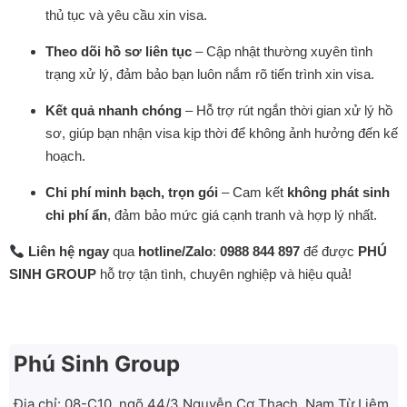
thủ tục và yêu cầu xin visa.
Theo dõi hồ sơ liên tục
– Cập nhật thường xuyên tình
trạng xử lý, đảm bảo bạn luôn nắm rõ tiến trình xin visa.
Kết quả nhanh chóng
– Hỗ trợ rút ngắn thời gian xử lý hồ
sơ, giúp bạn nhận visa kịp thời để không ảnh hưởng đến kế
hoạch.
Chi phí minh bạch, trọn gói
– Cam kết
không phát sinh
chi phí ẩn
, đảm bảo mức giá cạnh tranh và hợp lý nhất.
Liên hệ ngay
qua
hotline/Zalo
:
0988 844 897
để được
PHÚ
SINH GROUP
hỗ trợ tận tình, chuyên nghiệp và hiệu quả!
Phú Sinh Group
Địa chỉ: 08-C10, ngõ 44/3 Nguyễn Cơ Thạch, Nam Từ Liêm,