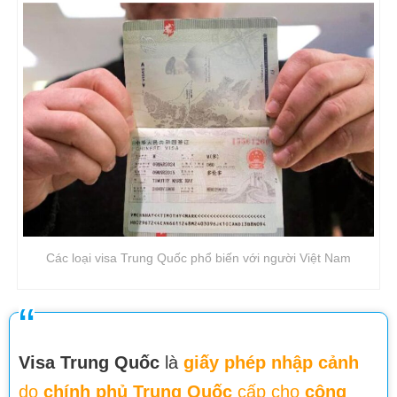
Các loại visa Trung Quốc phổ biến với người Việt Nam
Visa Trung Quốc
là
giấy phép nhập cảnh
do
chính phủ Trung Quốc
cấp cho
công