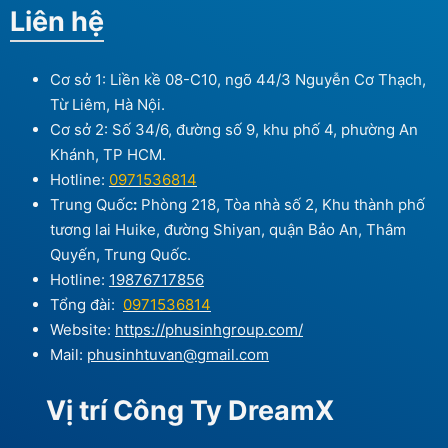
Liên hệ
Cơ sở 1: Liền kề 08-C10, ngõ 44/3 Nguyễn Cơ Thạch,
Từ Liêm, Hà Nội.
Cơ sở 2: Số 34/6, đường số 9, khu phố 4, phường An
Khánh, TP HCM.
Hotline:
0971536814
Trung Quốc
:
Phòng 218, Tòa nhà số 2, Khu thành phố
tương lai Huike, đường Shiyan, quận Bảo An, Thâm
Quyến, Trung Quốc.
Hotline:
19876717856
Tổng đài:
0971536814
Website:
https://phusinhgroup.com/
Mail:
phusinhtuvan@gmail.com
Vị trí Công Ty DreamX