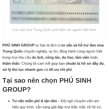
Các loại visa Trung Quốc phổ biến với người Việt Nam
PHÚ SINH GROUP
tự hào là đơn vị
tư vấn và hỗ trợ làm visa
Trung Quốc
chuyên nghiệp, uy tín, đồng hành cùng người Việt
trong mọi nhu cầu
du lịch, công tác, du học, làm việc
hoặc
thăm thân
. Chúng tôi cam kết giúp bạn
chuẩn bị hồ sơ đầy đủ
,
xử lý thủ tục nhanh gọn
và
tối ưu chi phí
.
Tại sao nên chọn PHÚ SINH
GROUP?
Tư vấn miễn phí & tận tâm
– Đội ngũ chuyên viên am
hiểu quy trình, sẵn sàng giải đáp mọi thắc mắc về hồ sơ,