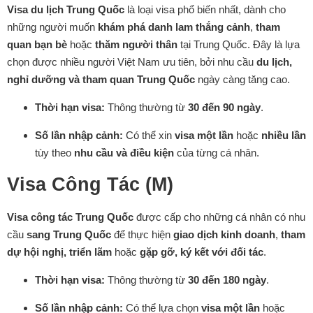
Visa du lịch Trung Quốc
là loại visa phổ biến nhất, dành cho
những người muốn
khám phá danh lam thắng cảnh
,
tham
quan bạn bè
hoặc
thăm người thân
tại Trung Quốc. Đây là lựa
chọn được nhiều người Việt Nam ưu tiên, bởi nhu cầu
du lịch,
nghỉ dưỡng và tham quan Trung Quốc
ngày càng tăng cao.
Thời hạn visa:
Thông thường từ
30 đến 90 ngày
.
Số lần nhập cảnh:
Có thể xin
visa một lần
hoặc
nhiều lần
tùy theo
nhu cầu và điều kiện
của từng cá nhân.
Visa Công Tác (M)
Visa công tác Trung Quốc
được cấp cho những cá nhân có nhu
cầu
sang Trung Quốc
để thực hiện
giao dịch kinh doanh
,
tham
dự hội nghị, triển lãm
hoặc
gặp gỡ, ký kết với đối tác
.
Thời hạn visa:
Thông thường từ
30 đến 180 ngày
.
Số lần nhập cảnh:
Có thể lựa chọn
visa một lần
hoặc